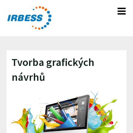
Skip
to
content
Tvorba grafických
návrhů